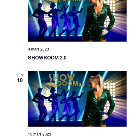
i
n
o
t
n
d
e
4 mars 2023
SHOWROOM 2.0
v
u
VEN
10
e
s
É
v
è
10 mars 2023