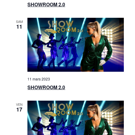
SHOWROOM 2.0
n
e
SAM
11
m
e
n
t
s
11 mars 2023
SHOWROOM 2.0
VEN
17