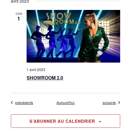
avril 2023
SAM
1
1 avril 2023
SHOWROOM 2.0
Évènements
Évènements
précédents
Aujourd'hui
suivants
S’ABONNER AU CALENDRIER