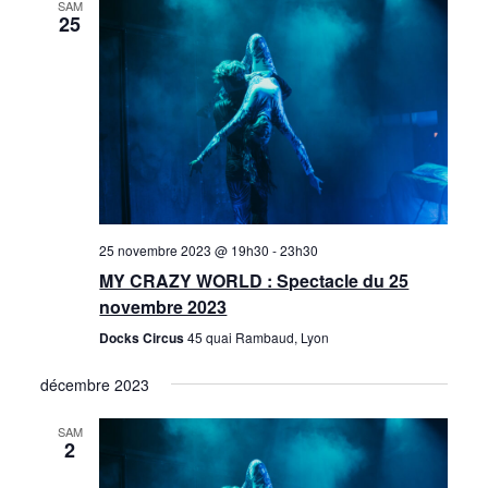
SAM
n
25
e
m
e
n
t
25 novembre 2023 @ 19h30
-
23h30
s
MY CRAZY WORLD : Spectacle du 25
novembre 2023
Docks Circus
45 quai Rambaud, Lyon
décembre 2023
SAM
2