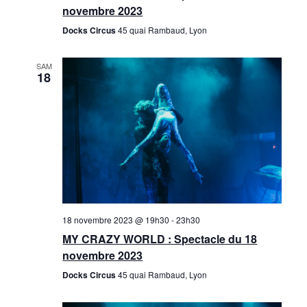
i
n
novembre 2023
o
t
Docks Circus
45 quai Rambaud, Lyon
n
SAM
18
d
e
v
u
e
s
18 novembre 2023 @ 19h30
-
23h30
É
MY CRAZY WORLD : Spectacle du 18
novembre 2023
v
Docks Circus
45 quai Rambaud, Lyon
è