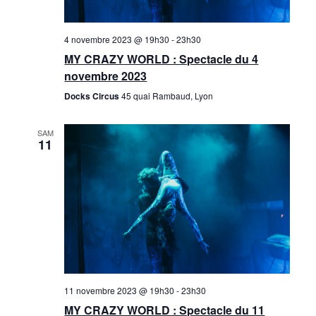
h
n
n
n
d
e
4 novembre 2023 @ 19h30
-
23h30
e
e
MY CRAZY WORLD : Spectacle du 4
e
z
novembre 2023
v
t
u
Docks Circus
45 quai Rambaud, Lyon
u
n
n
e
SAM
e
11
s
a
d
É
v
a
v
t
i
è
e
g
n
.
e
a
m
t
11 novembre 2023 @ 19h30
-
23h30
e
MY CRAZY WORLD : Spectacle du 11