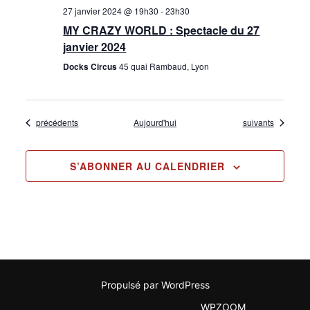
27 janvier 2024 @ 19h30
-
23h30
MY CRAZY WORLD : Spectacle du 27
janvier 2024
Docks Circus
45 quai Rambaud, Lyon
Évènements
Évènements
précédents
Aujourd'hui
suivants
S’ABONNER AU CALENDRIER
Propulsé par WordPress
Thème Inspiro WordPress par
WPZOOM