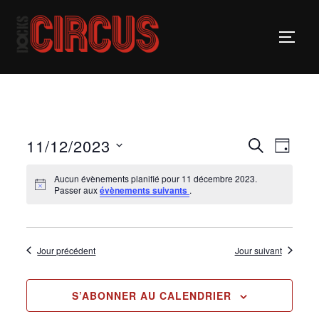
11/12/2023
R
N
RECHERCH
JOUR
a
S
e
Aucun évènements planifié pour 11 décembre 2023.
v
é
Passer aux
évènements suivants
.
c
i
l
h
g
e
Jour précédent
Jour suivant
c
a
e
t
t
r
i
S’ABONNER AU CALENDRIER
i
c
o