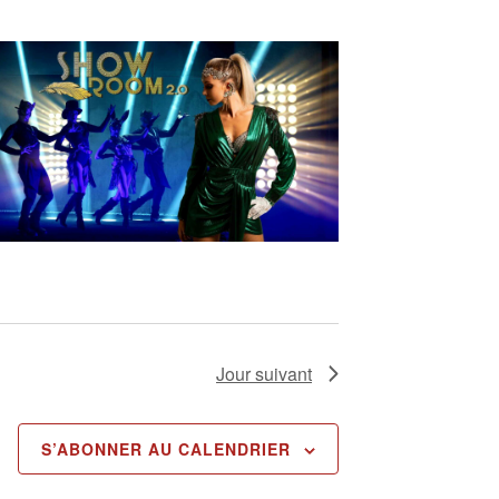
t
i
o
n
d
e
v
u
e
s
É
Jour suivant
v
è
S’ABONNER AU CALENDRIER
n
e